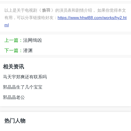
以上是关于电视剧《
焕羽
》的演员表和剧情介绍， 如果你觉得本文
有用，可以分享链接给好友：
https://www.hhwl88.com/works/hy2.ht
陈玺旭
饰
乔陆生
ml
演员介绍
乔陆生的扮演者陈玺旭
：陈玺旭，
上一篇：
法网缉凶
1982年11月19日出生，中国内地影视男演
下一篇：
潜渊
员，毕业于中央戏剧学院。代表作品有《梅
花档案》《长剑相思》。
相关资讯
马天宇郑爽还有联系吗
黄毅
饰
乔劲羽
郭晶晶生了几个宝宝
演员介绍
乔劲羽的扮演者黄毅
：黄毅，2003
郭晶晶老公
年9月5日出生于上海市，中国内地影视男演
员。..2015年，参加“英国黑池舞蹈节”少儿组
热门人物
的比赛。2016年，出演个人首部电视剧《大