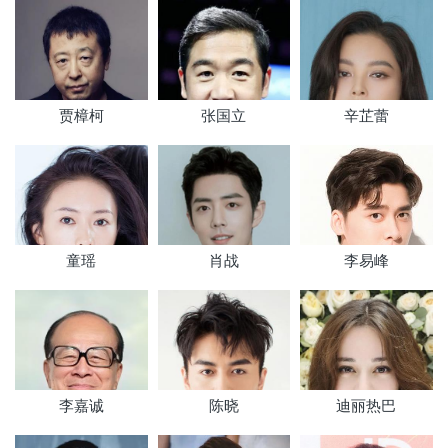
唐荣耀》，从而正式进入演艺圈；随后，在
古装传奇剧《思美人》中饰演卢乙。2017年，出演古装武侠剧...
孙天宇
饰
叶子鳞
贾樟柯
张国立
辛芷蕾
演员介绍
叶子鳞的扮演者孙天宇
：孙天宇，
1997年7月29日出生于北京市，毕业于北京科
技大学，中国内地男演员、歌手。其代表作
品有《薛定谔的猫》、《少年有点酷》、
童瑶
肖战
李易峰
《马卡龙少女》、《一年一度喜剧大赛》。
查看详细资料
孙天宇演过的电视剧
何廖侣匀
饰
陈昊
李嘉诚
陈晓
迪丽热巴