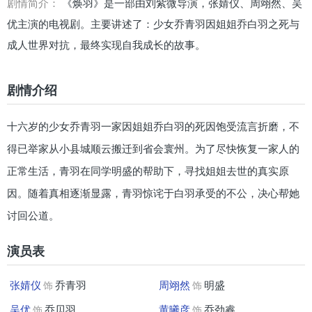
剧情简介：
《焕羽》是一部由刘紫微导演，张婧仪、周翊然、吴
优主演的电视剧。主要讲述了：少女乔青羽因姐姐乔白羽之死与
成人世界对抗，最终实现自我成长的故事。
剧情介绍
十六岁的少女乔青羽一家因姐姐乔白羽的死因饱受流言折磨，不
得已举家从小县城顺云搬迁到省会寰州。为了尽快恢复一家人的
正常生活，青羽在同学明盛的帮助下，寻找姐姐去世的真实原
因。随着真相逐渐显露，青羽惊诧于白羽承受的不公，决心帮她
讨回公道。
演员表
张婧仪
乔青羽
周翊然
明盛
饰
饰
吴优
乔贝羽
黄曦彦
乔劲睿
饰
饰