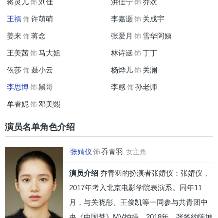
蒋灵儿
刘佳
洪佳宁
乔欢
饰
饰
王禛
许萌萌
李嘉灏
关成宇
饰
饰
姜来
蒋念
张爱月
雪华阿姨
饰
饰
王美茜
马大姐
林诗涵
丁丁
饰
饰
依莎
聂小云
杨烨儿
关澜
饰
饰
李思博
黑哥
李感
孙老师
饰
饰
牟睿妮
邓美熙
饰
演员名单角色介绍
张婧仪
饰
乔青羽
女主角
演员介绍
乔青羽的扮演者张婧仪
：张婧仪，
2017年考入北京电影学院表演系。同年11
月，与关晓彤、王俊凯等一同参与共青团中
央《中国梦》MV拍摄。2018年，张签约陈坤