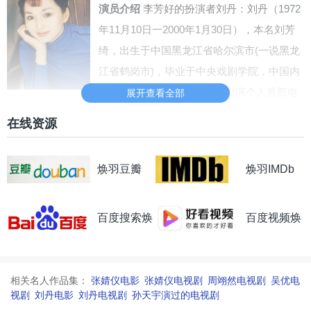
演员介绍
李芳好的扮演者刘丹
：刘丹（1972
年11月10日一2000年1月30日），本名刘芳
绮，出生于中国黑龙江省哈尔滨市(一说黑龙
江省鹤岗市)，毕业于中央戏剧学院，中国内
地女演员、舞者。1993年，出演个人首部电
展开查看全部
视剧《火把寨》，从而正式进入演艺圈。
查看详细资料
在线资源
刘丹电影
刘丹电视剧
焕羽豆瓣
焕羽IMDb
王艺荻
饰
王沐沐
百度搜索焕
百度视频焕
演员介绍
王沐沐的扮演者王艺荻
：王艺荻，
1998年11月24日出生于安徽省，毕业于中国
羽
羽
传媒大学表演系，中国内地女演员。
查看详细
相关名人作品集：
张婧仪电影
张婧仪电视剧
周翊然电视剧
吴优电
资料
视剧
刘丹电影
刘丹电视剧
孙天宇演过的电视剧