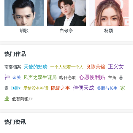
演员介绍
陈昊的扮演者何廖侣匀
：何廖侣
匀，1999年5月16日出生于广西壮族自治区南
宁市，中国内地男演员。2019年4月，参加腾
讯视频青年团训节目《创造营2019》；同
胡歌
白敬亭
杨颖
年，参演网剧《住手吧！关同学》；参演电
影《少年的你》。2020年，参演的电视剧《酒店实习生》播出。
热门作品
刘孜
饰
王安娜
正义女
天使的翅膀
良陈美锦
南部档案
一个人想着一个人
神
心愿便利贴
风声之双生谜局
金关
喀什恋歌
主角
悬
演员介绍
王安娜的扮演者刘孜
：刘孜，出生
佳偶天成
于贵州遵义市，中国大陆女演员，北京电影
国歌
隐瞒之事
家
案
爱情没有神话
美顺与长生
制片厂演员剧团演员。1997年北京电影学院
业
低智商犯罪
表演系本科毕业，2009年北京电影学院表演
系硕士毕业。1997年在《神雕侠侣》中饰演
热门资讯
陆无双一角、参演电视剧《危情时刻》，在电视剧《女巡按之真
假公主》中...
查看详细资料