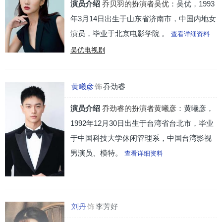
演员介绍
乔贝羽的扮演者吴优
：吴优，1993
年3月14日出生于山东省济南市，中国内地女
演员，毕业于北京电影学院 。
查看详细资料
吴优电视剧
黄曦彦
饰
乔劲睿
演员介绍
乔劲睿的扮演者黄曦彦
：黄曦彦，
1992年12月30日出生于台湾省台北市，毕业
于中国科技大学休闲管理系，中国台湾影视
男演员、模特。
查看详细资料
刘丹
饰
李芳好