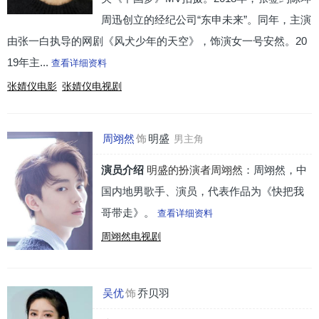
周迅创立的经纪公司“东申未来”。同年，主演
由张一白执导的网剧《风犬少年的天空》，饰演女一号安然。20
19年主...
查看详细资料
张婧仪电影
张婧仪电视剧
周翊然
饰
明盛
男主角
演员介绍
明盛的扮演者周翊然
：周翊然，中
国内地男歌手、演员，代表作品为《快把我
哥带走》。
查看详细资料
周翊然电视剧
吴优
饰
乔贝羽