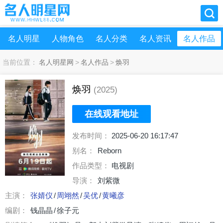
名人明星
人物角色
名人分类
名人资讯
名人作品
当前位置：
名人明星网
>
名人作品
>
焕羽
焕羽
(2025)
在线观看地址
发布时间：
2025-06-20 16:17:47
别名：
Reborn
作品类型：
电视剧
导演：
刘紫微
主演：
张婧仪
/
周翊然
/
吴优
/
黄曦彦
编剧：
钱晶晶
/
徐子元