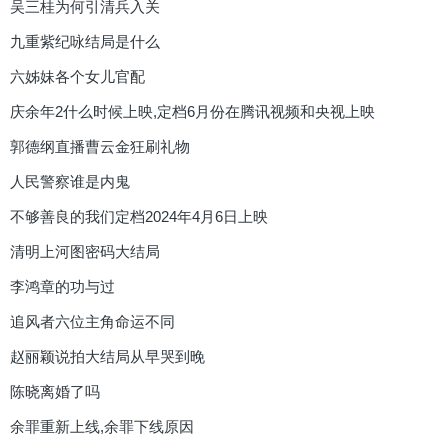
吴三桂为何引清兵入关
刘孜电视剧
九重紫纪咏结局是什么
六姊妹各个女儿官配
曹卫宇
饰
明求新
庆余年2什么时候上映,定档6月份在腾讯视频和央视上映
郭德纲直播曹云金狂刷礼物
演员介绍
明求新的扮演者曹卫宇
：曹卫宇，
1972年1月26日出生于新疆生产建设兵团石河
人民警察谁是内鬼
子市，中国内地男演员，毕业于中央戏剧学
不够善良的我们定档2024年4月6日上映
院表演系本科90级。1993年，出演个人首部
清明上河图密码大结局
电视剧《冯夫人》，从而正式进入演艺圈。
李鸿章的功与过
查看详细资料
追风者六位主角命运不同
曹卫宇电影
曹卫宇电视剧
赵丽颖说拍大结局从早哭到晚
陈晓离婚了吗
吕晓霖
饰
方艳秋
余罪重新上线,余罪下线原因