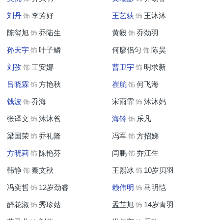
刘丹
李芳好
王艺荻
王沐沐
饰
饰
陈玺旭
乔陆生
黄毅
乔劲羽
饰
饰
孙天宇
叶子鳞
何廖侣匀
陈昊
饰
饰
刘孜
王安娜
曹卫宇
明求新
饰
饰
吕晓霖
方艳秋
崔航
何飞海
饰
饰
钱波
乔海
宋雨霏
沐沐妈
饰
饰
张译文
沐沐爸
海铃
乐凡
饰
饰
梁国荣
乔礼隆
冯军
方招娣
饰
饰
方晓莉
陈艳芬
闫鹏
乔江生
饰
饰
韩静
秦文秋
王熙冰
10岁贝羽
饰
饰
冯奕哲
12岁劲睿
赖伟明
马明恺
饰
饰
醉花淑
秀珍姑
孟芷旭
14岁青羽
饰
饰