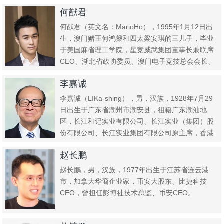
说》、《奇...
何猷君
何猷君（英文名：MarioHo），1995年1月12日出
生，澳门赌王何鸿燊和四太梁安琪的三儿子，毕业
于美国麻省理工学院，星竞威武集团董事长兼联席
CEO、湖北省政协委员、澳门电子竞技总会会长、
深圳市创梦...
李嘉诚
李嘉诚（LIKa-shing），男，汉族，1928年7月29
日出生于广东省潮州市潮安县，祖籍广东潮汕地
区，长江和记实业有限公司、长江实业（集团）股
份有限公司、长江实业集团有限公司原主席，香港
开埠后第三...
赵长鹏
赵长鹏，男，汉族，1977年出生于江苏省连云港
市，加拿大华裔企业家，币安大股东、比捷科技
CEO，曾担任彭博社技术总监、币安CEO。