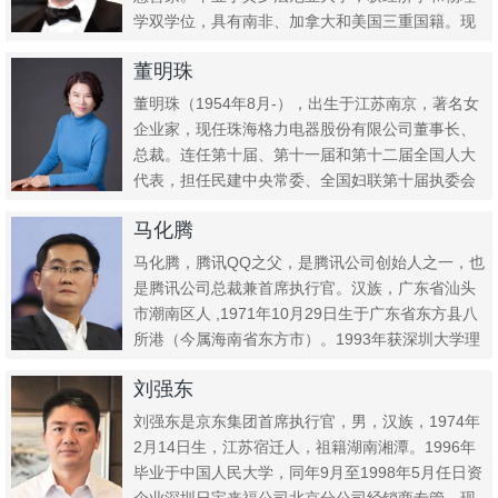
学双学位，具有南非、加拿大和美国三重国籍。现
任太空探索技术公...
董明珠
董明珠（1954年8月-），出生于江苏南京，著名女
企业家，现任珠海格力电器股份有限公司董事长、
总裁。连任第十届、第十一届和第十二届全国人大
代表，担任民建中央常委、全国妇联第十届执委会
委员、国家“十三五...
马化腾
马化腾，腾讯QQ之父，是腾讯公司创始人之一，也
是腾讯公司总裁兼首席执行官。汉族，广东省汕头
市潮南区人 ,1971年10月29日生于广东省东方县八
所港（今属海南省东方市）。1993年获深圳大学理
学学士...
刘强东
刘强东是京东集团首席执行官，男，汉族，1974年
2月14日生，江苏宿迁人，祖籍湖南湘潭。1996年
毕业于中国人民大学，同年9月至1998年5月任日资