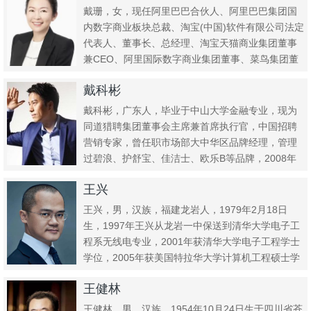
戴珊，女，现任阿里巴巴合伙人、阿里巴巴集团国
内数字商业板块总裁、淘宝(中国)软件有限公司法定
代表人、董事长、总经理、淘宝天猫商业集团董事
兼CEO、阿里国际数字商业集团董事、菜鸟集团董
事、浙江天猫技术有...
戴科彬
戴科彬，广东人，毕业于中山大学金融专业，现为
同道猎聘集团董事会主席兼首席执行官，中国招聘
营销专家，曾任职市场部大中华区品牌经理，管理
过碧浪、护舒宝、佳洁士、欧乐B等品牌，2008年
开启创业历程，201...
王兴
王兴，男，汉族，福建龙岩人，1979年2月18日
生，1997年王兴从龙岩一中保送到清华大学电子工
程系无线电专业，2001年获清华大学电子工程学士
学位，2005年获美国特拉华大学计算机工程硕士学
位。人人...
王健林
王健林，男，汉族，1954年10月24日生于四川省苍