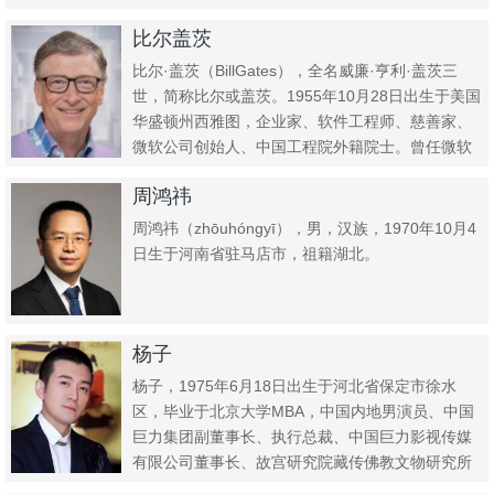
比尔盖茨
比尔·盖茨（BillGates），全名威廉·亨利·盖茨三
世，简称比尔或盖茨。1955年10月28日出生于美国
华盛顿州西雅图，企业家、软件工程师、慈善家、
微软公司创始人、中国工程院外籍院士。曾任微软
董事...
周鸿祎
周鸿祎（zhōuhóngyī），男，汉族，1970年10月4
日生于河南省驻马店市，祖籍湖北。
杨子
杨子，1975年6月18日出生于河北省保定市徐水
区，毕业于北京大学MBA，中国内地男演员、中国
巨力集团副董事长、执行总裁、中国巨力影视传媒
有限公司董事长、故宫研究院藏传佛教文物研究所
特聘研究员、拉萨市...