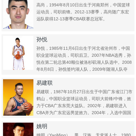
高尚，1994年8月10日出生于河南郑州，中国篮球
运动员，司职前锋。2012-13赛季，高尚随广东宏
远队获得12-13赛季CBA联赛总冠军。
孙悦
孙悦，1985年11月6日出生于河北省沧州市，中国
职业篮球运动员，司职后卫。2007年NBA选秀，孙
悦在第二轮总第40顺位被洛杉矶湖人队选中。2008
年8月8日，孙悦签约湖人队，2009年随湖人队夺
得...
易建联
易建联，1987年10月27日出生于中国广东省江门市
鹤山，中国职业篮球运动员，司职大前锋/中锋，效
力于CBA广东东莞大益队。2002年，易建联进入
CBA并为广东宏远男篮效力。2004年，入选中国国
家男...
姚明
姚明（YaoMing），男，汉族，无党派人士，1980