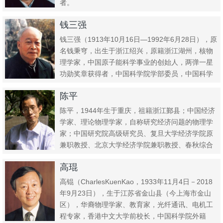
者。
钱三强
钱三强（1913年10月16日—1992年6月28日），原
名钱秉穹，出生于浙江绍兴，原籍浙江湖州，核物
理学家，中国原子能科学事业的创始人，两弹一星
功勋奖章获得者，中国科学院学部委员，中国科学
院原子能研...
陈平
陈平，1944年生于重庆，祖籍浙江鄞县；中国经济
学家、理论物理学家，自称研究经济问题的物理学
家；中国研究院高级研究员、复旦大学经济学院原
兼职教授、北京大学经济学院兼职教授、春秋综合
发展战略研究院研究员...
高琨
高锟（CharlesKuenKao，1933年11月4日－2018
年9月23日），生于江苏省金山县（今上海市金山
区），华裔物理学家、教育家，光纤通讯、电机工
程专家，香港中文大学前校长，中国科学院外籍