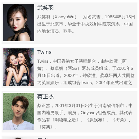
台“花样年...
武笑羽
武笑羽（XiaoyuWu），别名武雪，1985年5月15日
出生于北京市，毕业于中央戏剧学院表演系，中国
内地女演员、歌手。
Twins
Twins，中国香港女子演唱组合，由钟欣潼（阿
娇）、蔡卓妍（阿Sa）两名成员组成，于2001年5
月18日出道。2000年，钟欣潼、蔡卓妍两人共同签
约英皇娱乐，组成组合Twins。2001年正式出道之
后...
蔡正杰
蔡正杰，2001年3月31日出生于河南省信阳市，中
国内地男歌手、演员，Odyssey组合成员。其代表
作品有《啊嘻獭之歌》、《飘飘布》、《街角》、
《莫离》。