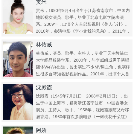
贡米
贡米，1990年9月4日出生于江苏省南京市，中国内
地影视女演员、歌手，毕业于北京电影学院表演
系。2009年，出演个人首部影视剧《美人心计》。
2010年，参演电影《李小龙我的兄弟》。2011年，
凭借歌曲...
林佑威
林佑威，演员、歌手、主持人，毕业于天主教辅仁
大学织品服装学系。2000年，与李威组成男子演唱
团体WeWe出道，曾出演过不少MV男主角，也演绎
过很多台湾知名影视剧作品。2001年，出演个人首
部电视剧《贫...
沈殿霞
沈殿霞（1945年7月21日一2008年2月19日），出
生于中国上海市，籍贯浙江省宁波市，中国香港女
演员、主持人、歌手。1958年，沈殿霞跟随父母移
居香港。1960年首次参演电影《一树桃花千朵红》
开始...
阿娇