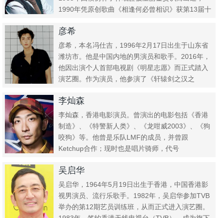
1990年凭原创歌曲《相逢何必曾相识》获第13届十
大...
彦希
彦希，本名冯仕吉，1996年2月17日出生于山东省
潍坊市。他是中国内地的男演员和歌手。2016年，
他因出演个人首部电视剧《明星志愿》而正式踏入
演艺圈。作为演员，他参演了《轩辕剑之汉之
云》、《逆袭之星途...
李灿森
李灿森，香港电影演员。曾演出的电影包括《香港
制造》、《特警新人类》、《龙咁威2003》、《狗
咬狗》等。他曾是乐队LMF的成员，并曾跟
Ketchup合作；现时也是唱片骑师，代号
DJBeCareful。
吴启华
吴启华，1964年5月19日出生于香港，中国香港影
视男演员、流行乐歌手。1982年，吴启华参加TVB
举办的第12期艺员训练班，从而正式进入演艺圈。