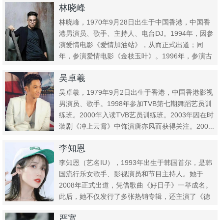
林晓峰
林晓峰，1970年9月28日出生于中国香港，中国香
港男演员、歌手、主持人、电台DJ。1994年，因参
演爱情电影《爱情加油站》，从而正式出道；同
年，参演爱情电影《金枝玉叶》。1996年，参演古
惑仔系列电...
吴卓羲
吴卓羲，1979年9月2日出生于香港，中国香港影视
男演员、歌手。1998年参加TVB第七期舞蹈艺员训
练班。2000年入读TVB艺员训练班。2003年因在时
装剧《冲上云霄》中饰演唐亦风而获得关注。200...
李知恩
李知恩（艺名IU），1993年出生于韩国首尔，是韩
国流行乐女歌手、影视演员和节目主持人。她于
2008年正式出道，凭借歌曲《好日子》一举成名。
此后，她不仅发行了多张热销专辑，还主演了《德
鲁纳酒店》《步步...
严宽