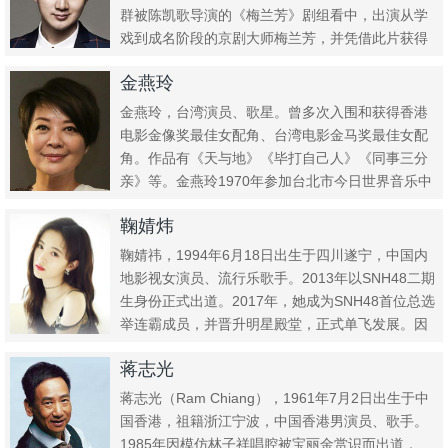
群被陈凯歌导演的《梅兰芳》剧组看中，出演从学
戏到成名阶段的京剧大师梅兰芳，并凭借此片获得
金马奖、华表奖及亚洲...
金燕玲
金燕玲，台湾演员、歌星。曾多次入围和获得香港
电影金像奖最佳女配角、台湾电影金马奖最佳女配
角。作品有《天与地》《毕打自己人》《同事三分
亲》等。金燕玲1970年参加台北市今日世界音乐中
心演唱比赛获亚军，后...
鞠婧炜
鞠婧祎，1994年6月18日出生于四川遂宁，中国内
地影视女演员、流行乐歌手。2013年以SNH48二期
生身份正式出道。2017年，她成为SNH48首位总选
举连霸成员，并晋升明星殿堂，正式单飞发展。因
日...
蒋志光
蒋志光（Ram Chiang），1961年7月2日出生于中
国香港，祖籍浙江宁波，中国香港男演员、歌手。
1985年因模仿林子祥唱腔被宝丽金赏识而出道，