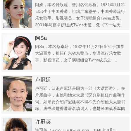
阿娇，本名钟欣潼，曾用名钟欣桐。1981年1月21
日出生于中国香港，祖籍广东恩平，中国香港流行
乐女歌手、影视演员，女子演唱组合Twins成员。
2001年与蔡卓妍组成Twins出道，凭《下一站天
后》红遍...
阿Sa
阿Sa，本名蔡卓妍，1982年11月22日出生于加拿
大温哥华，祖籍广东省东莞市，华语流行乐女歌
手、影视演员，女子演唱组合Twins成员之一。
卢冠廷
卢冠廷，认识卢冠廷是因为一部《大话西游》。在
片尾曲中，由他和她太太唐书琛分别担任作曲和作
词。如果要介绍卢冠廷就不得不先介绍他太太唐书
琛。唐书琛是香港著名填词人，也是民国滇系军阀
唐继尧的孙女。
许冠英
许冠英（Ricky Hui Kwun Ying，1946年8月3