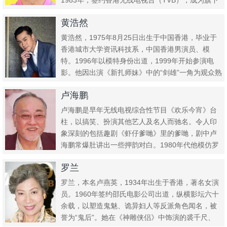
1983年，签约香港无线电视台（TVB），成为旗下
签约...
黄浩然
黄浩然，1975年8月25日出生于中国香港，毕业于
香港城市大学资讯科技系，中国香港男演员、模
特。1996年以模特身份出道，1999年开始参演电
影。他因出演《新扎师妹》中的“剑雄”一角为观众熟
知，后在《...
卢海鹏
卢海鹏是早年无线电视综合性节目《欢乐今宵》台
柱，以搞笑、扮演其他艺人及名人而驰名。令人印
象深刻的包括趣剧《虾仔爹哋》里的爹哋，剧中卢
海鹏常爆肚讲出一些押韵对白。1980年代他模仿罗
文、徐小凤、周启邦等...
罗兰
罗兰，本名卢燕英，1934年出生于香港，著名女演
员。1960年签约邵氏电影公司出道，纵横影坛六十
余载，以塑造鬼魅、诡异妇人等反派角色闻名，被
誉为“鬼后”。她在《神雕侠侣》中饰演的裘千尺、