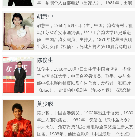
年，参演个人首部电影《出家人》。1981年，出演
剧情...
胡慧中
胡慧中，1958年5月4日出生于中国台湾省眷村，祖
籍江苏省淮安市渔沟镇，毕业于台湾大学历史系进
修，中国台湾女演员、主持人。1978年被星探发现
出演处女作《欢颜》，凭此片提名第16届台湾电影
金马奖最佳女...
陈俊生
陈俊生，1968年10月7日出生于中国台湾省，毕业
于台湾淡江大学，中国台湾男演员、歌手。参与多
部电视电影的拍摄以及广告代言，发行过一张唱片
《Blue》。参演的电视剧有《施公奇案》《恋恋情
深》《惊世新娘...
莫少聪
莫少聪，中国香港演员，1962年出生于香港，1980
年进入邵氏集团。1982年，凭借在《武林圣火令》
中尹天仇一角获得第3届香港电影金像奖最佳新人奖
提名。1988年，他因在影片《中国最后一个太监》