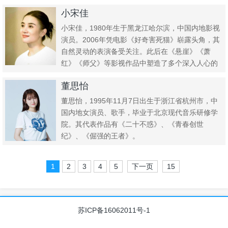
《阴阳路》系列...
小宋佳
小宋佳，1980年生于黑龙江哈尔滨，中国内地影视
演员。2006年凭电影《好奇害死猫》崭露头角，其
自然灵动的表演备受关注。此后在《悬崖》《萧
红》《师父》等影视作品中塑造了多个深入人心的
角色，以精湛演技和...
董思怡
董思怡，1995年11月7日出生于浙江省杭州市，中
国内地女演员、歌手，毕业于北京现代音乐研修学
院。其代表作品有《二十不惑》、《青春创世
纪》、《倔强的王者》。
1
2
3
4
5
下一页
15
苏ICP备16062011号-1