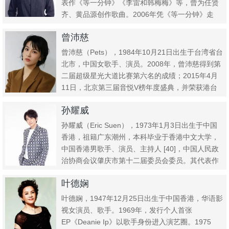
表作《等一分钟》《李雷和韩梅梅》等，曾为任贤
齐、黄品源创作歌曲。2006年凭《等一分钟》走
红，歌声承载无数人...
曾沛慈
曾沛慈（Pets），1984年10月21日出生于台湾省台
北市，中国女歌手、演员。2008年，曾沛慈得到第
二届超级星光大道比赛第六名的成绩；2015年4月
11日，北京第三届音悦V榜年度盛典，并荣获港台
地...
孙耀威
孙耀威（Eric Suen），1973年1月3日出生于中国
香港，祖籍广东潮州，本科毕业于香港中文大学，
中国香港男歌手、演员、主持人 [40]，中国人民政
治协商会议肇庆市第十二届委员会委员。其代表作
品有...
叶德娴
叶德娴，1947年12月25日出生于中国香港，华语影
视女演员、歌手。1969年，发行个人首张
EP《Deanie Ip》以歌手身份进入演艺圈。1975