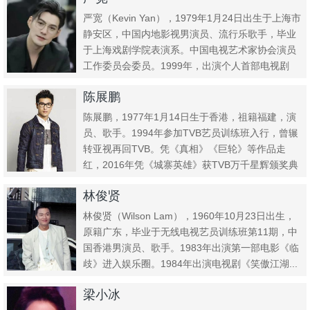
严宽（Kevin Yan），1979年1月24日出生于上海市
静安区，中国内地影视男演员、流行乐歌手，毕业
于上海戏剧学院表演系。中国电视艺术家协会演员
工作委员会委员。1999年，出演个人首部电视剧
《情书...
陈展鹏
陈展鹏，1977年1月14日生于香港，祖籍福建，演
员、歌手。1994年参加TVB艺员训练班入行，曾辗
转亚视再回TVB。凭《真相》《巨轮》等作品走
红，2016年凭《城寨英雄》获TVB万千星辉颁奖典
礼最佳...
林俊贤
林俊贤（Wilson Lam），1960年10月23日出生，
原籍广东，毕业于无线电视艺员训练班第11期，中
国香港男演员、歌手。1983年出演第一部电影《临
歧》进入娱乐圈。1984年出演电视剧《笑傲江湖...
梁小冰