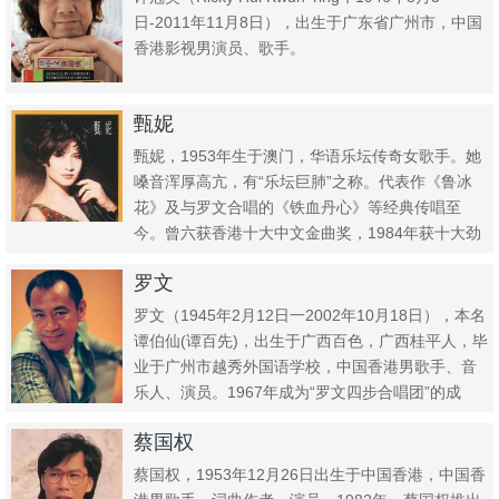
日-2011年11月8日），出生于广东省广州市，中国
香港影视男演员、歌手。
甄妮
甄妮，1953年生于澳门，华语乐坛传奇女歌手。她
嗓音浑厚高亢，有“乐坛巨肺”之称。代表作《鲁冰
花》及与罗文合唱的《铁血丹心》等经典传唱至
今。曾六获香港十大中文金曲奖，1984年获十大劲
歌金曲最受欢迎女...
罗文
罗文（1945年2月12日一2002年10月18日），本名
谭伯仙(谭百先)，出生于广西百色，广西桂平人，毕
业于广州市越秀外国语学校，中国香港男歌手、音
乐人、演员。1967年成为“罗文四步合唱团”的成
员...
蔡国权
蔡国权，1953年12月26日出生于中国香港，中国香