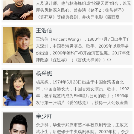
人及设计师。他与林海峰组成“软硬天师”组合，以无
厘头风格深入民心。曾参演《赌圣2：街头赌圣》
《算死草》等经典喜剧，并执导电影《四面夏
娃》。其独特创意与冷...
王浩信
王浩信（Vincent Wong），1983年7月7日出生于广
东深圳，中国香港男演员、歌手。2005年以歌手身
份出道，2006年签约TVB开始演艺生涯。2017年凭
律政剧《踩过界》（《盲侠大律师》）中...
杨采妮
杨采妮，1974年5月23日出生于中国台湾省台北
市，中国香港长大，中国香港女演员、歌手。1992
年，杨采妮签约成为EMI唱片公司的歌手；1993年
发行第一张唱片《爱的感觉》，获得十大劲歌金曲
最受欢迎新...
余少群
余少群，毕业于武汉市艺术学校汉剧专业，主攻文
武小生，后进修于中央戏剧学院。2007年初，余少