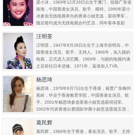
梁小冰，1969年12月29日出生于澳门，祖籍广东省
南海，中国香港女演员、歌手、模特。1990年梁小
冰参加无线电视举办的香港小姐竞选，获得季军，
随后签约成为无线电视合约艺员，同年客串喜剧
《同居三人组》...
汪明荃
汪明荃，1947年8月28日出生于上海市崇明岛，中
国香港女演员、歌手、主持人。1966年，加入丽的
电视，正式进入演艺圈。1969年，与丽的电视约满
之后前往日本进修。1971年，返港加入TVB。
1977...
杨思琦
杨思琦，1978年8月7日出生于香港，籍贯广东梅州
蕉岭，毕业于香港教育学院，中国香港女演员、歌
手。2001年杨思琦参选香港小姐竞选获得冠军。
2002年代表香港出赛国际华裔小姐竞选晋级五强，
之后签约无线...
葛民辉
葛民辉，1966年生于香港，著名演员、歌手、主持