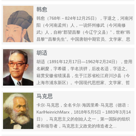
家、散文...
韩愈
韩愈（768年－824年12月25日），字退之，河南河
阳（今河南孟州）人，一说怀州修武（今河南修
武）人，自称“郡望昌黎（今辽宁义县）”，世称“韩
昌黎”“昌黎先生”。中国唐朝中期官员、文学家、思
想家、哲...
胡适
胡适（1891年12月17日—1962年2月24日），曾用
名嗣穈，字希疆，学名洪骍，后改名适，字适之。
籍贯安徽省绩溪县，生于江苏省松江府川沙县（今
上海市浦东新区）。中国现代思想家、文学家、哲
学家，景星...
马克思
卡尔·马克思，全名卡尔·海因里希·马克思（德语：
KarlHeinrichMarx，1818年5月5日－1883年3月14
日），马克思主义的创始人之一，第一国际的组织
者和领导者，马克思主义政党的缔造者之...