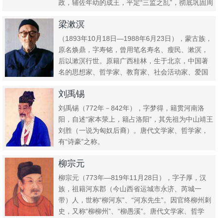
政，辅佐年幼的成王，平定“三监之乱”，彻底巩固周
室统治。其最大的贡献...
梁漱溟
（1893年10月18日—1988年6月23日），蒙古族，
原名焕鼎，字寿铭，曾用笔名寿名、瘦民、漱溟，
后以漱溟行世。原籍广西桂林，生于北京，中国著
名的思想家、哲学家、教育家、社会活动家、爱国
人士，现代...
刘禹锡
刘禹锡（772年－842年），字梦得，籍贯河南洛
阳，自述“家本荥上，籍占洛阳”，其先祖为中山靖王
刘胜（一说为匈奴后裔）。唐代文学家、哲学家，
有“诗豪”之称。
柳宗元
柳宗元（773年—819年11月28日），字子厚，汉
族，祖籍河东郡（今山西省运城市永济、芮城一
带）人，世称“柳河东”、“河东先生”。因官终柳州刺
史，又称“柳柳州”、“柳愚溪”。唐代文学家、哲学