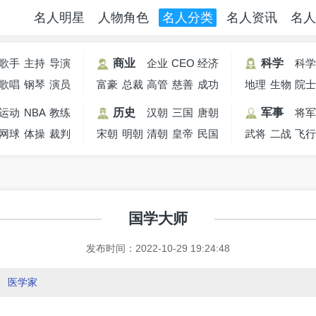
名人明星
人物角色
名人分类
名人资讯
名人
歌手
主持
导演
商业
企业
CEO
经济
科学
科
歌唱
钢琴
人
演员
富豪
总裁
高管
家
慈善
学家
成功
地理
生物
院
家
家
家
家
人士
学家
学家
运动
NBA
教练
历史
汉朝
三国
唐朝
军事
将
网球
员
体操
裁判
宋朝
明朝
清朝
皇帝
民国
武将
二战
飞
员
国学大师
发布时间：2022-10-29 19:24:48
家
医学家