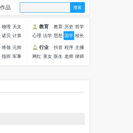
作品
搜索
学
物理
天文
教育
教育
历史
哲学
士
学家
诺贝
学家
计算
心理
法学
思想
家
学家
国学
校长
家
尔
机
学家
家
家
大师
军
将领
元帅
行业
抖音
程序
主播
行
指挥
军事
网红
美女
医生
老师
员
律师
官
家