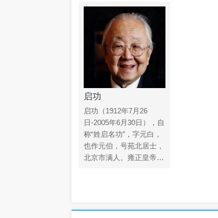
启功
启功（1912年7月26
日-2005年6月30日），自
称“姓启名功”，字元白，
也作元伯，号苑北居士，
北京市满人。雍正皇帝的
第九代孙。中国当代著名
书画家、教育家、古典文
献学家、鉴定家、红学
家、诗人，国学...