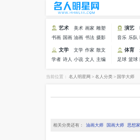
艺术
美术
画家
雕塑
演艺
家
书画
国画
油画
家
书法
摄影
家
音乐
乐队
家
大师
大师
家
家
家
文学
文学
作家
散文
体育
学者
诗人
小说
家
文人
作家
主编
足球
篮球
家
当前位置：
名人明星网
>
名人分类
>
国学大师
相关分类还有：
油画大师
国画大师
思想