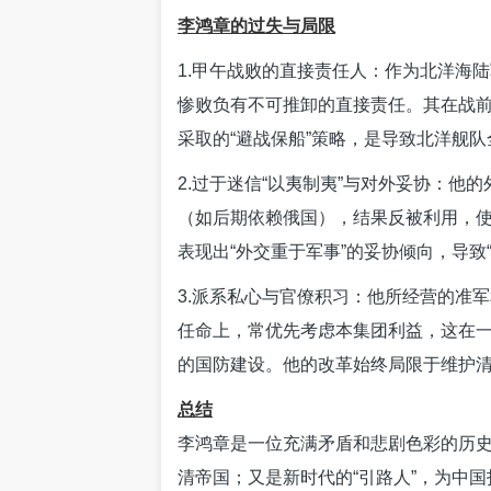
李鸿章的过失与局限
1.甲午战败的直接责任人：作为北洋海
惨败负有不可推卸的直接责任。其在战
采取的“避战保船”策略，是导致北洋舰
2.过于迷信“以夷制夷”与对外妥协：他
（如后期依赖俄国），结果反被利用，
表现出“外交重于军事”的妥协倾向，导致
3.派系私心与官僚积习：他所经营的准
任命上，常优先考虑本集团利益，这在
的国防建设。他的改革始终局限于维护
总结
李鸿章是一位充满矛盾和悲剧色彩的历史
清帝国；又是新时代的“引路人”，为中国