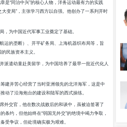
章是“同治中兴”的核心人物，洋务运动最有力的实践
之大变局”，主张学习西方以自强。他创办了一系列开时
器局，为中国近代军事工业奠定了基础。
对航运的垄断）、开平矿务局、上海机器织布局等，旨
中国的民族资本主义。
，并派遣幼童赴美留学，为中国培养了最早一批近代化人
手筹建并苦心经营了当时亚洲领先的北洋海军，这是中
还推动了沿海炮台的建设和陆军的西式操练。
首席外交官，他在数次战败后的和谈中，虽被迫签署了
的条约，但他始终在“弱国无外交”的绝境中竭力争取，
虽备受争议，但处境确实极为艰难。