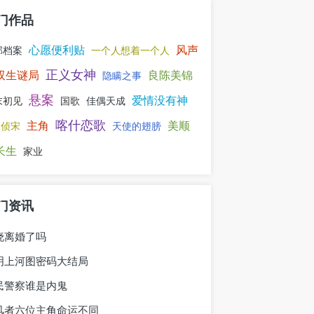
门作品
心愿便利贴
风声
部档案
一个人想着一个人
正义女神
双生谜局
良陈美锦
隐瞒之事
悬案
爱情没有神
末初见
国歌
佳偶天成
喀什恋歌
主角
美顺
侦宋
天使的翅膀
长生
家业
门资讯
晓离婚了吗
明上河图密码大结局
民警察谁是内鬼
风者六位主角命运不同