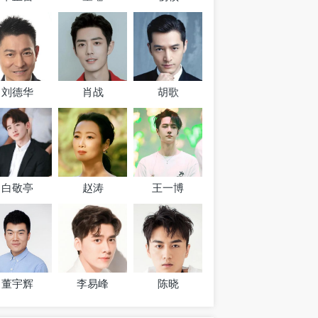
刘德华
肖战
胡歌
白敬亭
赵涛
王一博
董宇辉
李易峰
陈晓