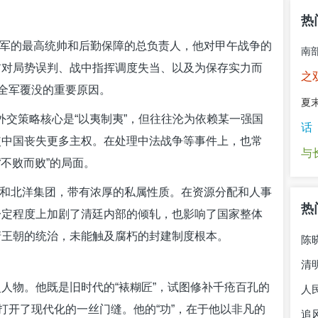
热
陆军的最高统帅和后勤保障的总负责人，他对甲午战争的
南
前对局势误判、战中指挥调度失当、以及为保存实力而
之
队全军覆没的重要原因。
夏
的外交策略核心是“以夷制夷”，但往往沦为依赖某一强国
话
使中国丧失更多主权。在处理中法战争等事件上，也常
与
“不败而败”的局面。
军和北洋集团，带有浓厚的私属性质。在资源分配和人事
热
一定程度上加剧了清廷内部的倾轧，也影响了国家整体
清王朝的统治，未能触及腐朽的封建制度根本。
陈
清
人物。他既是旧时代的“裱糊匠”，试图修补千疮百孔的
人
打开了现代化的一丝门缝。他的“功”，在于他以非凡的
追