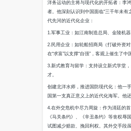
洋务运动的主将与现代化的开拓者：李鸿
者。他深刻认识到中国面临“三千年未有
代先河的近代化企业：
1.军事工业：如江南制造总局、金陵机
2.民用企业：如轮船招商局（打破外资
在“求富”以支撑“自强”，客观上催生了
3.新式教育与留学：支持设立新式学堂
才。
创建北洋水师，推进国防现代化：他一
国第一支真正意义上的近代化海军。他
4.在外交危机中尽力周旋：作为清廷的
《马关条约》、《辛丑条约》等丧权辱国
试图减少赔款、挽回利权。其外交手段