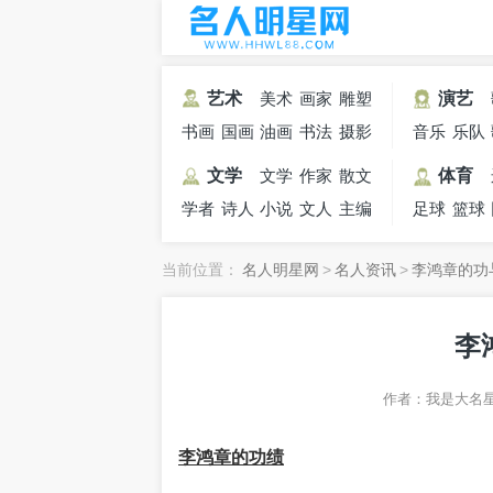
艺术
美术
画家
雕塑
演艺
家
书画
国画
油画
家
书法
摄影
家
音乐
乐队
家
大师
大师
家
家
家
文学
文学
作家
散文
体育
学者
诗人
小说
家
文人
作家
主编
足球
篮球
家
当前位置：
名人明星网
>
名人资讯
>
李鸿章的功
李
作者：
我是大名
李鸿章的功绩