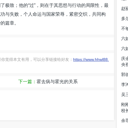
了极致；他的“过”，则在于其思想与行动的局限性，最
赵
成功与失败，个人命运与国家荣辱，紧密交织，共同构
多
杂的篇章。
不
六
六
庆
果你觉得本文有用，可以分享链接给好友：
https://www.hhwl88.
央
郭
下一篇：
霍去病与霍光的关系
李
吴
刚
校
余