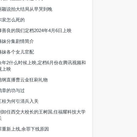
丽颖说拍大结局从早哭到晚
尔衮怎么死的
够善良的我们定档2024年4月6日上映
姊妹分集剧情简介
姊妹各个女儿官配
余年2什么时候上映,定档6月份在腾讯视频和
视上映
德纲直播曹云金狂刷礼物
鸿章的功与过
三桂为何引清兵入关
刚卸任西交大校长的王树国,任福耀科技大学
长
罪重新上线,余罪下线原因