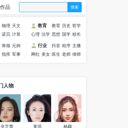
作品
搜索
学
物理
天文
教育
教育
历史
哲学
士
学家
诺贝
学家
计算
心理
法学
思想
家
学家
国学
校长
家
尔
机
学家
家
家
大师
军
将领
元帅
行业
抖音
程序
主播
行
指挥
军事
网红
美女
医生
老师
员
律师
官
家
门人物
辛芷蕾
童瑶
杨颖