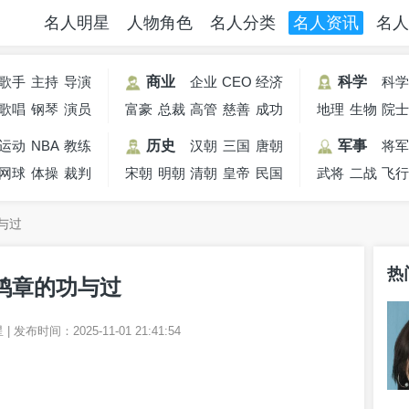
名人明星
人物角色
名人分类
名人资讯
名人
歌手
主持
导演
商业
企业
CEO
经济
科学
科
歌唱
钢琴
人
演员
富豪
总裁
高管
家
慈善
学家
成功
地理
生物
院
家
家
家
家
人士
学家
学家
运动
NBA
教练
历史
汉朝
三国
唐朝
军事
将
网球
员
体操
裁判
宋朝
明朝
清朝
皇帝
民国
武将
二战
飞
员
与过
热
鸿章的功与过
星
|
发布时间：
2025-11-01 21:41:54