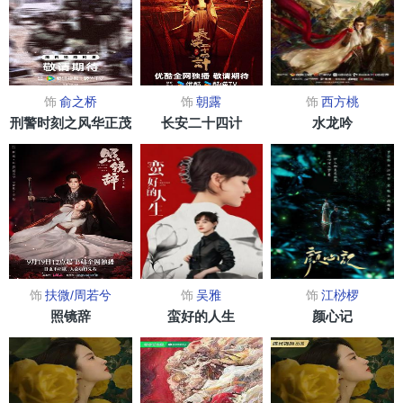
2022年10月25日，唐人影视官微发文，称陈瑶与公司合约期满，
经双方友好协商即日起正式结束合作关系，随后，陈瑶发文表
示：“感恩相遇，一路真挚相伴，愿我们都越来越好。”。11月13
日，中视同成发布“辰起瑶光，共赴星程”官宣海报，宣布陈瑶正
饰
俞之桥
饰
朝露
饰
西方桃
式加入公司。
刑警时刻之风华正茂
长安二十四计
水龙吟
饰
扶微/周若兮
饰
吴雅
饰
江桫椤
照镜辞
蛮好的人生
颜心记