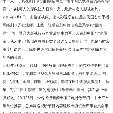
十一人》，其在剧中饰演的汤柒琪是一名平时沉默寡言的高冷“学
霸”，清纯可人的形象让人眼前一亮，此后与唐人影视签约。
2015年7月6日，由搜狐视频、唐人影视联合出品的民国玄幻季播
网络剧《无心法师》上线，陈瑶在剧中饰演暗黑系萝莉“岳绮
罗”一角，晋升为影视行业九零后的生力军。其在剧中那句“张显
宗，我牙疼。”长期占领着各类名台词盘点的前几位，也是当时常
用流行语之一。陈瑶也凭借此角色获得“金骨朵奖”网络剧最佳女
配角的荣誉。
2016年2月8日，取材于神怪故事《聊斋志异》的玄幻传奇剧《青
丘狐传说》，在湖南卫视钻石独播剧场播出，剧中集结唐人“四小
花旦”娜扎、金晨、陈瑶、小彩旗，陈瑶在剧中饰演灵狐花月。同
年，7月11日由陈瑶主演的电视剧《致青春》播出，其在剧中饰
演郑微。10月26日，经各省级新闻出版广电行政部门、中央三台
等单位推荐，总局网络视听节目内容建设专项资金评审委员会审