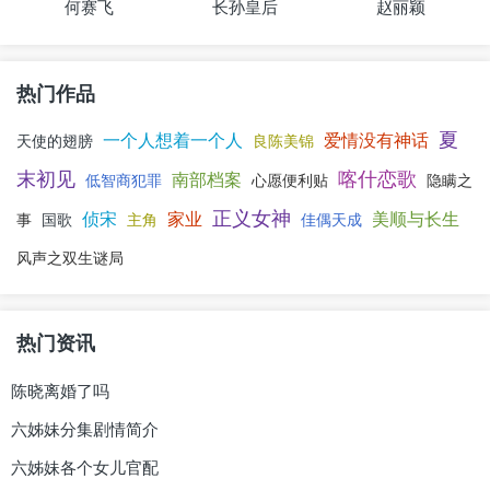
何赛飞
长孙皇后
赵丽颖
热门作品
夏
一个人想着一个人
爱情没有神话
天使的翅膀
良陈美锦
末初见
喀什恋歌
南部档案
低智商犯罪
心愿便利贴
隐瞒之
正义女神
侦宋
家业
美顺与长生
事
国歌
主角
佳偶天成
风声之双生谜局
热门资讯
陈晓离婚了吗
六姊妹分集剧情简介
六姊妹各个女儿官配