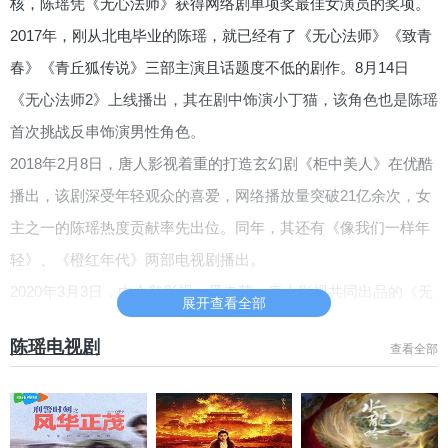
核，陈瑶凭《无心法师》获得网络剧单项奖最佳女演员的奖项。
2017年，刚从北电毕业的陈瑶，就已经有了《无心法师》《致青
春》《青丘狐传说》三部主演且话题度不低的剧作。8月14日
《无心法师2》上线播出，其在剧中饰演小丁猫，该角色也是陈瑶
首次挑战反串饰演男性角色。
2018年2月8日，唐人影视着重的打造玄幻剧《柜中美人》在优酷
播出，该剧深受年轻观众的喜爱，网络播放量突破21亿余次，女
主之一的陈瑶热度贡献率先出位。同年，其还有《像我们一样年
轻》、《橙红年代》两部电视剧播出。
2020年3月3日，由企鹅影视、爱奇艺、唐人影视共同出品的《无
展开查看全部
心法师3》，在腾讯视频、爱奇艺全网首播，陈瑶一人分饰两角，
陈瑶电视剧
查看全部
分别饰演姐姐柳青鸾和弟弟柳玄鹄。其主演的电视剧《穿盔甲的
少女》、《少女大人》、《指尖少年》，电影《烈探》也陆续播
出。