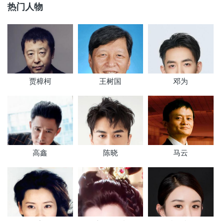
热门人物
贾樟柯
王树国
邓为
高鑫
陈晓
马云