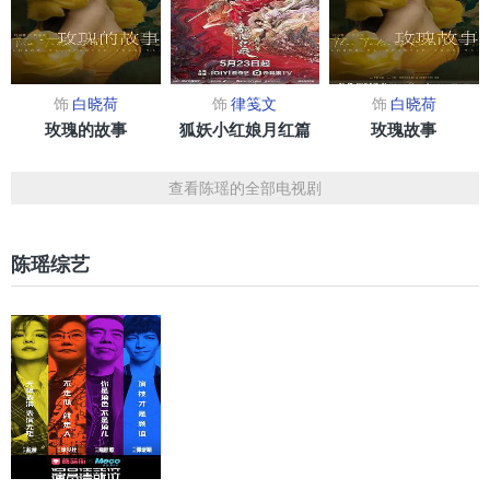
饰
白晓荷
饰
律笺文
饰
白晓荷
玫瑰的故事
狐妖小红娘月红篇
玫瑰故事
查看陈瑶的全部电视剧
陈瑶综艺