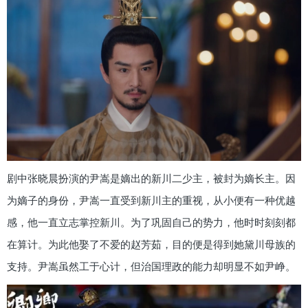
剧中张晓晨扮演的尹嵩是嫡出的新川二少主，被封为嫡长主。因
为嫡子的身份，尹嵩一直受到新川主的重视，从小便有一种优越
感，他一直立志掌控新川。为了巩固自己的势力，他时时刻刻都
在算计。为此他娶了不爱的赵芳茹，目的便是得到她黛川母族的
支持。尹嵩虽然工于心计，但治国理政的能力却明显不如尹峥。