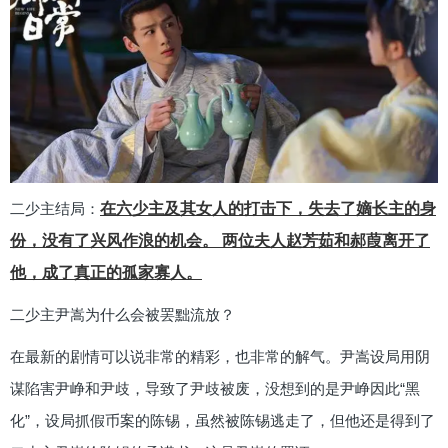
二少主结局：
在六少主及其女人的打击下，失去了嫡长主的身
份，没有了兴风作浪的机会。 两位夫人赵芳茹和郝葭离开了
他，成了真正的孤家寡人。
二少主尹嵩为什么会被罢黜流放？
在最新的剧情可以说非常的精彩，也非常的解气。尹嵩设局用阴
谋陷害尹峥和尹歧，导致了尹歧被废，没想到的是尹峥因此“黑
化”，设局抓假币案的陈锡，虽然被陈锡逃走了，但他还是得到了