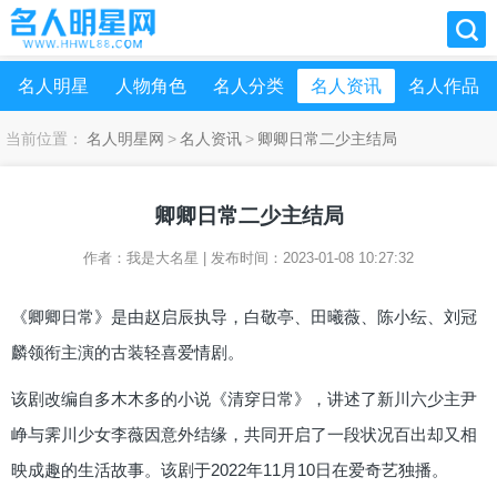
名人明星
人物角色
名人分类
名人资讯
名人作品
当前位置：
名人明星网
>
名人资讯
>
卿卿日常二少主结局
卿卿日常二少主结局
作者：
我是大名星
|
发布时间：
2023-01-08 10:27:32
《卿卿日常》是由赵启辰执导，白敬亭、田曦薇、陈小纭、刘冠
麟领衔主演的古装轻喜爱情剧。
该剧改编自多木木多的小说《清穿日常》，讲述了新川六少主尹
峥与霁川少女李薇因意外结缘，共同开启了一段状况百出却又相
映成趣的生活故事。该剧于2022年11月10日在爱奇艺独播。