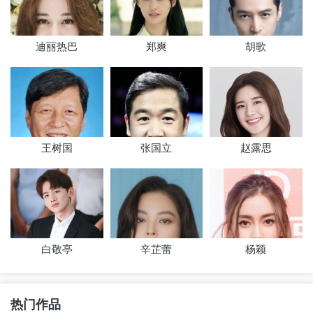
迪丽热巴
郑爽
胡歌
王树国
张国立
赵露思
白敬亭
辛芷蕾
杨颖
热门作品