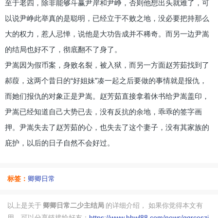
至于老四，除非能够斗赢尹岸和尹峥，否则他想出头就难了，可
以说尹峥此举真的是聪明，已经立于不败之地，没必要把持那么
大的权力，惹人忌惮，说他是大功告成并不稀奇。而另一边尹嵩
的结局也好不了，彻底翻不了身了。
尹嵩因为假币案，身败名裂，被入狱，而另一方面赵芳茹找到了
郝葭，这两个昔日的“好姐妹”凑一起之后要做的事情就是报仇，
而她们报仇的对象正是尹嵩。赵芳茹直接拿着休书给尹嵩盖印，
尹嵩已经知道自己大势已去，没有反抗的余地，乖乖的签字画
押。尹嵩失去了赵芳茹的心，也失去了这个妻子，没有其家族的
庇护，以后的日子自然不会好过。
标签：
卿卿日常
以上是关于
卿卿日常二少主结局
的详细介绍， 如果你觉得本文有
用，可以分享链接给好友：
https://www.hhwl88.com/news/qqrceszj.