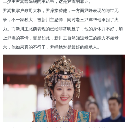
二少主尹嵩给陈锡的承诺书，这是尹嵩的罪证。
尹嵩执掌户政司大权，尹岸接替他，一方面尹峥表现的与世无
争，不一家独大，被新川主忌惮，同时老三尹岸帮他承担了火
力。而新川主此前表现的已经非常明显了，他的身体并不好，加
上尹嵩的事情，更是如此，新川主自然知道老三的能力不如老
六，他如果真的不行了，尹峥绝对是最好的继承人。