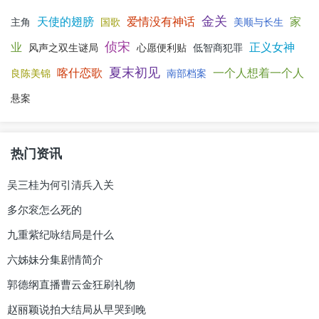
金关
天使的翅膀
爱情没有神话
家
主角
国歌
美顺与长生
侦宋
业
正义女神
风声之双生谜局
心愿便利贴
低智商犯罪
夏末初见
喀什恋歌
一个人想着一个人
良陈美锦
南部档案
悬案
热门资讯
吴三桂为何引清兵入关
多尔衮怎么死的
九重紫纪咏结局是什么
六姊妹分集剧情简介
郭德纲直播曹云金狂刷礼物
赵丽颖说拍大结局从早哭到晚